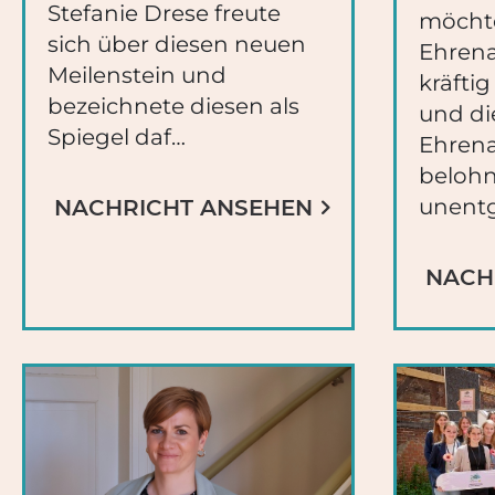
Stefanie Drese freute
möchte
sich über diesen neuen
Ehren
Meilenstein und
kräfti
bezeichnete diesen als
und di
Spiegel daf…
Ehrena
beloh
unentg
NACHRICHT ANSEHEN
NACH