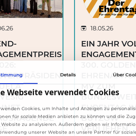
06.26
18.05.26
END-
EIN JAHR VO
AGEMENTPREIS
ENGAGEMENT
026:
300. GOLDE
STERPRÄSIDENTIN
EHRENAMTS
stimmung
Details
Über Coo
UELA
MV ZUM
se Webseite verwendet Cookies
WESIG
BUNDESWEI
HNET
EHRENTAG I
rwenden Cookies, um Inhalte und Anzeigen zu personalis
AUSRAGENDE
BÜTZOW
onen für soziale Medien anbieten zu können und die Zugr
 Website zu analysieren. Außerdem geben wir Informati
GE
VERLIEHEN
Verwendung unserer Website an unsere Partner für sozial