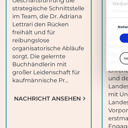
Geschäftsführung die
ENGA
Medien
strategische Schnittstelle
Inform
NEUE
im Team, die Dr. Adriana
ihnen 
Einwilligun
Lettrari den Rücken
Dienst
Notw
Unter 
freihält und für
Schirm
reibungslose
Minist
organisatorische Abläufe
Manue
sorgt. Die gelernte
no
verlei
Buchhändlerin mit
Ehrena
großer Leidenschaft für
und de
kaufmännische Pr…
Lande
mit Un
NACHRICHT ANSEHEN
Lande
Vorpo
erstma
Engag