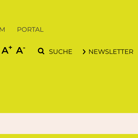
UM
PORTAL
+
-
SCHRIFT VERGRÖSSERN
SCHRIFT VERKLEINERN
A
A
SUCHE
NEWSLETTER