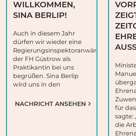
WILLKOMMEN,
VOR
SINA BERLIP!
ZEIG
ZEIT
Auch in diesem Jahr
HRE
dürfen wir wieder eine
USSI
Regierungsinspektoranwärterin
der FH Güstrow als
Minist
Praktikantin bei uns
Manue
begrüßen. Sina Berlip
überga
wird uns in den
Ehrena
Zuwen
NACHRICHT ANSEHEN
für das
sagte:
die Arb
Ehrena