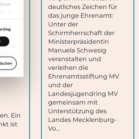
diese
deutliches Zeichen für
ie Sie
das junge Ehrenamt:
ng der
Unter der
 23.
eting
Schirmherrschaft der
Ministerpräsidentin
ng MV
Manuela Schwesig
ichen
veranstalten und
er
rlauben
verleihen die
und
Ehrenamtsstiftung MV
und der
Landesjugendring MV
gemeinsam mit
Unterstützung des
nen. Ein
Landes Mecklenburg-
kt ist
Vo…