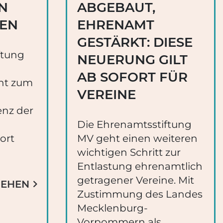
N
ABGEBAUT,
EN
EHRENAMT
GESTÄRKT: DIESE
ftung
NEUERUNG GILT
AB SOFORT FÜR
ht zum
VEREINE
enz der
g
Die Ehrenamtsstiftung
ort
MV geht einen weiteren
wichtigen Schritt zur
Entlastung ehrenamtlich
getragener Vereine. Mit
SEHEN
Zustimmung des Landes
Mecklenburg-
Vorpommern als