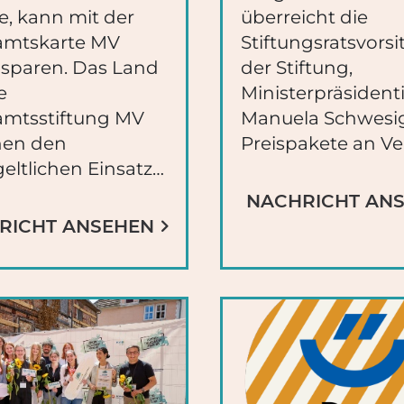
, kann mit der
überreicht die
amtskarte MV
Stiftungsratsvors
g sparen. Das Land
der Stiftung,
e
Ministerpräsident
mtsstiftung MV
Manuela Schwesig
nen den
Preispakete an V
eltlichen Einsatz…
NACHRICHT AN
RICHT ANSEHEN