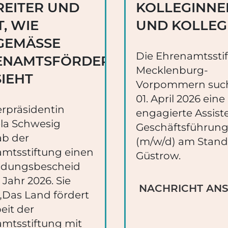
REITER UND
KOLLEGINNE
T, WIE
UND KOLLEG
GEMÄSSE E
Die Ehrenamtssti
NAMTSFÖRDERUNG A
Mecklenburg-
EHT
Vorpommern suc
01. April 2026 eine
erpräsidentin
engagierte Assist
la Schwesig
Geschäftsführun
b der
(m/w/d) am Stand
mtsstiftung einen
Güstrow.
dungsbescheid
 Jahr 2026. Sie
NACHRICHT AN
 „Das Land fördert
eit der
mtsstiftung mit