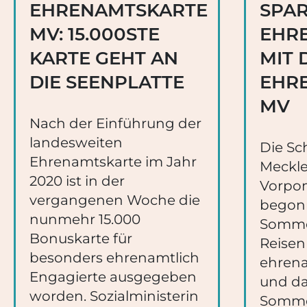
EHRENAMTSKARTE
SPA
MV: 15.000STE
EHR
KARTE GEHT AN
MIT 
DIE SEENPLATTE
EHR
MV
Nach der Einführung der
landesweiten
Die Sch
Ehrenamtskarte im Jahr
Meckl
2020 ist in der
Vorpo
vergangenen Woche die
begon
nunmehr 15.000
Sommer
Bonuskarte für
Reisen
besonders ehrenamtlich
ehrena
Engagierte ausgegeben
und da
worden. Sozialministerin
Somme