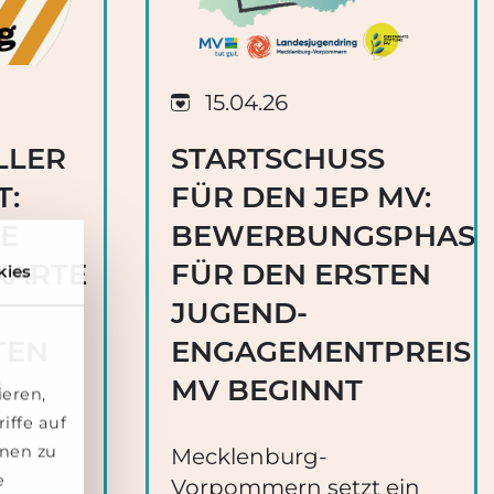
15.04.26
LLER
STARTSCHUSS
:
FÜR DEN JEP MV:
NE
BEWERBUNGSPHASE
KARTE
FÜR DEN ERSTEN
kies
JUGEND-
TEN
ENGAGEMENTPREIS
N
MV BEGINNT
ieren,
iffe auf
onen zu
Mecklenburg-
e
Vorpommern setzt ein