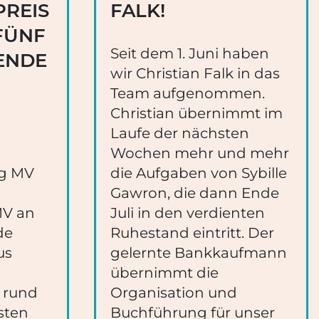
REIS
FALK!
FÜNF
Seit dem 1. Juni haben
ENDE
wir Christian Falk in das
Team aufgenommen.
Christian übernimmt im
Laufe der nächsten
Wochen mehr und mehr
ng MV
die Aufgaben von Sybille
Gawron, die dann Ende
MV an
Juli in den verdienten
de
Ruhestand eintritt. Der
us
gelernte Bankkaufmann
übernimmt die
 rund
Organisation und
sten
Buchführung für unser