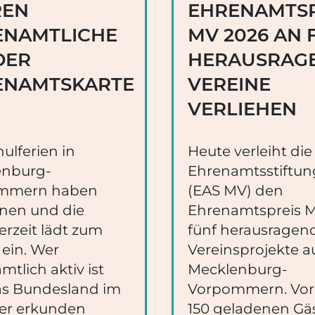
REN
EHRENAMTSP
ENAMTLICHE
MV 2026 AN 
DER
HERAUSRAG
ENAMTSKARTE
VEREINE
VERLIEHEN
ulferien in
Heute verleiht die
enburg-
Ehrenamtsstiftu
mmern haben
(EAS MV) den
nen und die
Ehrenamtspreis 
zeit lädt zum
fünf herausragen
 ein. Wer
Vereinsprojekte a
mtlich aktiv ist
Mecklenburg-
s Bundesland im
Vorpommern. Vor
r erkunden
150 geladenen Gä