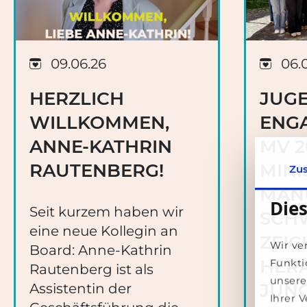
09.06.26
06.
HERZLICH
JUG
WILLKOMMEN,
ENG
ANNE-KATHRIN
MV 2
RAUTENBERG!
MINI
Zu
MAN
Die
Seit kurzem haben wir
SCH
eine neue Kollegin an
ZEIC
Wir ve
Board: Anne-Kathrin
HER
Funkti
Rautenberg ist als
unsere
JUN
Assistentin der
Ihrer 