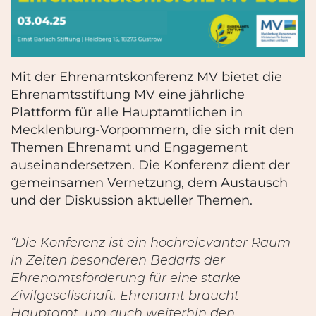
Mit
der Ehrenamtskonferenz MV bietet die
Ehrenamtsstiftung MV eine
jährliche
Plattform für alle Hauptamtlichen in
Mecklenburg-Vorpommern, die sich mit
den
Them
en
Ehrenamt und Engagement
auseinandersetzen.
Die Konferenz dient der
gemeinsamen Vernetzung
,
dem Austausch
und der Diskussion aktueller Themen.
“Die Konferenz ist ein hochrelevanter Raum
in
Zeiten
besonderen Bedarfs der
Eh
renamtsförderung für eine starke
Zivilgesellschaft. Ehrenamt braucht
Hauptamt, um auch weiterhin den