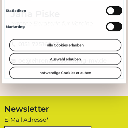
Nutzung der Dienste gesammelt haben.
Jana Piske
Statistiken
externe Beraterin für Vereine
Marketing
0151 72516943
alle Cookies erlauben
Auswahl erlauben
oe@ehrenamtsstiftung-mv.de
notwendige Cookies erlauben
Newsletter
E-Mail Adresse*