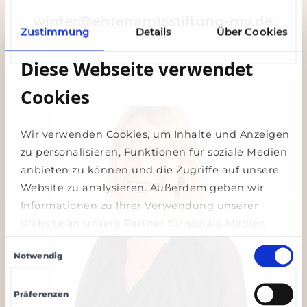
winter@ehrenamtsstiftung-mv.de
Zustimmung
Details
Über Cookies
Diese Webseite verwendet
Cookies
Wir verwenden Cookies, um Inhalte und Anzeigen
zu personalisieren, Funktionen für soziale Medien
anbieten zu können und die Zugriffe auf unsere
Website zu analysieren. Außerdem geben wir
Informationen zu Ihrer Verwendung unserer
Website an unsere Partner für soziale Medien,
Werbung und Analysen weiter. Unsere Partner
Einwilligungsauswahl
Notwendig
führen diese Informationen möglicherweise mit
weiteren Daten zusammen, die Sie ihnen
bereitgestellt haben oder die sie im Rahmen Ihrer
Präferenzen