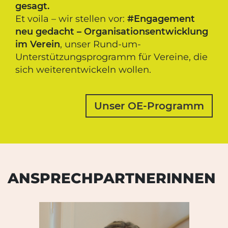
gesagt.
ind
Et voila – wir stellen vor:
#Engagement
Ko
nd
neu gedacht – Organisationsentwicklung
sou
en.
im Verein
, unser Rund-um-
ver
eu
Unterstützungsprogramm für Vereine, die
Na
d
sich weiterentwickeln wollen.
Per
gem
Unser OE-Programm
en
ANSPRECHPARTNERINNEN