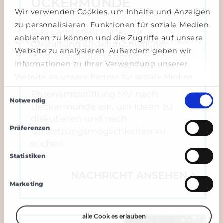
ÜCKERMÜNDE
Wir verwenden Cookies, um Inhalte und Anzeigen
zu personalisieren, Funktionen für soziale Medien
Das Land stellt Mittel zur
anbieten zu können und die Zugriffe auf unsere
Gestaltung strukturschwacher
Website zu analysieren. Außerdem geben wir
ländlicher Räume bereit.
Informationen zu Ihrer Verwendung unserer
Energieminister Christian Pegel lud
Website an unsere Partner für soziale Medien,
gemeinsam mit der
Werbung und Analysen weiter. Unsere Partner
Einwilligungsauswahl
Ehrenamtsstiftung MV nach
Notwendig
führen diese Informationen möglicherweise mit
Ueckermünde ein, um Ideen zu
weiteren Daten zusammen, die Sie ihnen
diskutieren und nach
bereitgestellt haben oder die sie im Rahmen Ihrer
Präferenzen
Umsetzungsmöglichkeiten zu
Nutzung der Dienste gesammelt haben.
suchen.
Statistiken
NACHRICHT ANSEHEN
Marketing
alle Cookies erlauben