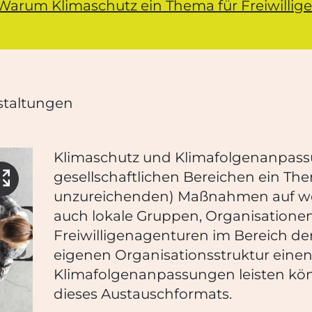
rum Klimaschutz ein Thema für Freiwillige
staltungen
Klimaschutz und Klimafolgenanpassu
gesellschaftlichen Bereichen ein Th
Bild vergrößern
unzureichenden) Maßnahmen auf welt
auch lokale Gruppen, Organisationen
Freiwilligenagenturen im Bereich d
eigenen Organisationsstruktur einen
Klimafolgenanpassungen leisten kön
dieses Austauschformats.