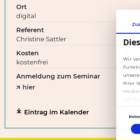
Ort
digital
Zu
Referent
Christine Sattler
Die
Kosten
Wir ve
kostenfrei
Funkti
unsere
Anmeldung zum Seminar
Ihrer 
hier
Medien
Klimaschutz und Klimafolgenanpassunge
Kurzbeschreibung
Inform
ihnen 
Einwilligun
Eintrag im Kalender
Dienst
Notw