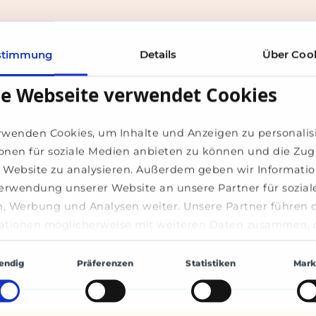
stimmung
Details
Über Coo
se Webseite verwendet Cookies
rwenden Cookies, um Inhalte und Anzeigen zu personalis
onen für soziale Medien anbieten zu können und die Zugr
 Website zu analysieren. Außerdem geben wir Informati
Verwendung unserer Website an unsere Partner für sozial
, Werbung und Analysen weiter. Unsere Partner führen 
n sind inzwischen in allen gesellschaftlic
ationen möglicherweise mit weiteren Daten zusammen, d
bereitgestellt haben oder die sie im Rahmen Ihrer Nutzu
gsauswahl
e gesammelt haben.
endig
Präferenzen
Statistiken
Mark