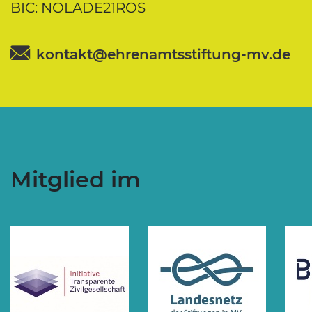
BIC: NOLADE21ROS
kontakt@ehrenamtsstiftung-mv.de
Mitglied im