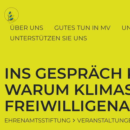
Navigation und Service der Ehrenamtsstift
Springe direkt zu:
Zur Navigation
Zum Inhalt
ÜBER UNS
GUTES TUN IN MV
U
UNTERSTÜTZEN SIE UNS
INS GESPRÄCH
WARUM KLIMAS
FREIWILLIGENA
EHRENAMTSSTIFTUNG
VERANSTALTUNG