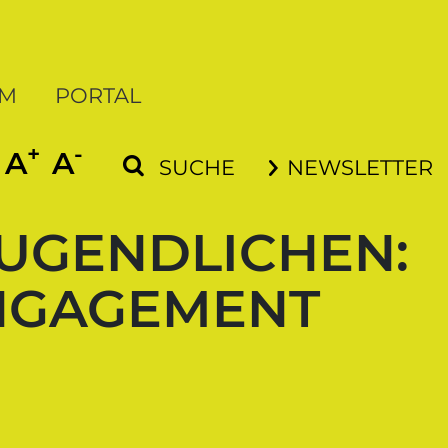
UM
PORTAL
+
-
SCHRIFT VERGRÖSSERN
SCHRIFT VERKLEINERN
A
A
SUCHE
NEWSLETTER
JUGENDLICHEN:
ENGAGEMENT