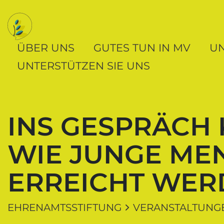
Navigation und Service der Ehrenamtsstift
Springe direkt zu:
Zur Navigation
Zum Inhalt
ÜBER UNS
GUTES TUN IN MV
U
UNTERSTÜTZEN SIE UNS
INS GESPRÄCH
WIE JUNGE ME
ERREICHT WER
EHRENAMTSSTIFTUNG
VERANSTALTUNG