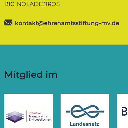
BIC: NOLADE21ROS
kontakt@ehrenamtsstiftung-mv.de
Mitglied im