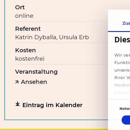
Ort
online
Zu
Referent
Katrin Dyballa, Ursula Erb
Die
Kosten
Wir ve
kostenfrei
Funkti
unsere
Veranstaltung
Ihrer 
Ansehen
Medien
Die Nachwuchsgewinnung ist ein Topthe
Kurzbeschreibung
Inform
ihnen 
Einwilligun
Eintrag im Kalender
Dienst
Notw