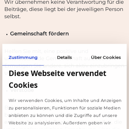
Wir übernehmen keine Verantwortung für die
Beiträge, diese liegt bei der jeweiligen Person
selbst.
Gemeinschaft fördern
Helfen Sie mit, eine positive und
Zustimmung
Details
Über Cookies
unterstützende Gemeinschaft aufzubauen.
Ermutigen Sie
andere, sich aktiv einzubringen
Diese Webseite verwendet
und Fragen zu stellen.
Cookies
Verstöße
Wir verwenden Cookies, um Inhalte und Anzeigen
Bei Verstößen gegen diese Netiquette
zu personalisieren, Funktionen für soziale Medien
behalten wir uns das Recht vor,
anbieten zu können und die Zugriffe auf unsere
entsprechende
Maßnahmen zu ergreifen, die
Website zu analysieren. Außerdem geben wir