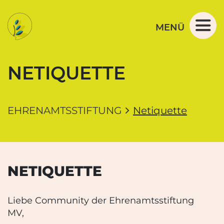
Navigation und Service der Ehrenamtsstiftung M
Springe direkt zu:
Zur Navigation
Zum Inhalt
MENÜ
NETIQUETTE
EHRENAMTSSTIFTUNG
Netiquette
NETIQUETTE
Liebe Community der Ehrenamtsstiftung
MV,