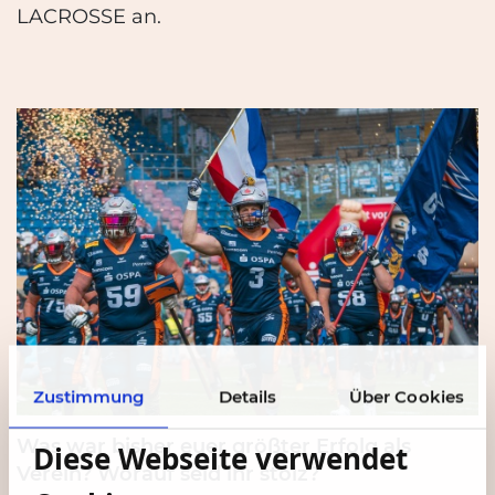
LACROSSE an.
Zustimmung
Details
Über Cookies
Was war bisher euer größter Erfolg als
Diese Webseite verwendet
Verein? Worauf seid ihr stolz?