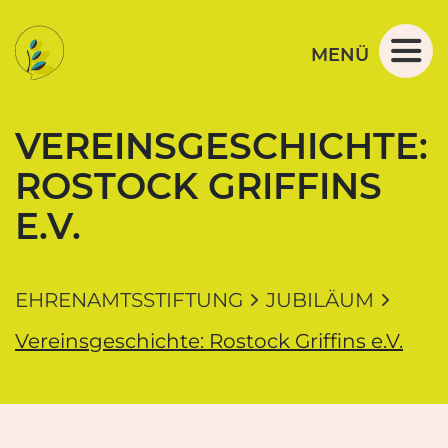
Navigation und Service der Ehrenamtsstiftung M
Springe direkt zu:
Zur Navigation
Zum Inhalt
MENÜ
VEREINSGESCHICHTE:
ROSTOCK GRIFFINS
E.V.
EHRENAMTSSTIFTUNG
JUBILÄUM
Vereinsgeschichte: Rostock Griffins e.V.