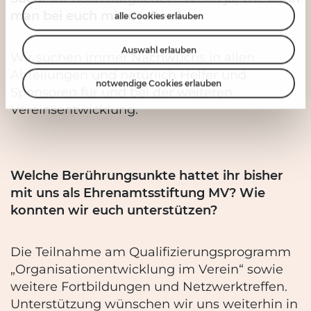
man bei euch mitmachen?
alle Cookies erlauben
Auswahl erlauben
Wir suchen immer Nachwuchs in allen
Abteilungen und natürlich Helfer und
notwendige Cookies erlauben
Sponsoren für und bei der weiteren
Vereinsentwicklung.
Welche Berührungsunkte hattet ihr bisher
mit uns als Ehrenamtsstiftung MV? Wie
konnten wir euch unterstützen?
Die Teilnahme am Qualifizierungsprogramm
„Organisationentwicklung im Verein“ sowie
weitere Fortbildungen und Netzwerktreffen.
Unterstützung wünschen wir uns weiterhin in