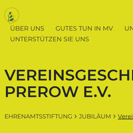
Navigation und Service der Ehrenamtsstift
Springe direkt zu:
Zur Navigation
Zum Inhalt
ÜBER UNS
GUTES TUN IN MV
U
UNTERSTÜTZEN SIE UNS
VEREINSGESCH
PREROW E.V.
EHRENAMTSSTIFTUNG
JUBILÄUM
Vere