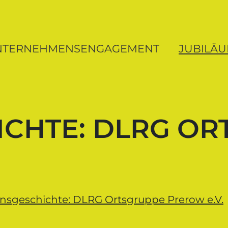
ung MV
NTERNEHMENSENGAGEMENT
JUBILÄ
ICHTE: DLRG O
insgeschichte: DLRG Ortsgruppe Prerow e.V.