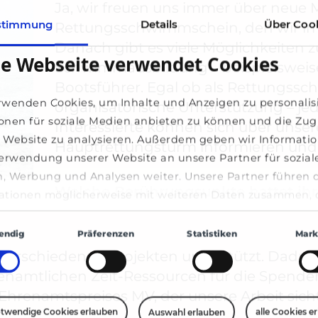
Ja, wir freuen uns immer über neue Mi
stimmung
Details
Über Coo
Rettungsschwimmschein, den wir im 
Danach gibt es viele Möglichkeiten z
se Webseite verwendet Cookies
Schwimmausbildung – beispielsweise 
Bootsführer. Egal ob als Rettungssc
rwenden Cookies, um Inhalte und Anzeigen zu personalis
organisatorische Unterstützung – je
onen für soziale Medien anbieten zu können und die Zugr
Interessierte können sich über uns
 Website zu analysieren. Außerdem geben wir Informati
Hauptrettungsturm informieren und 
Verwendung unserer Website an unsere Partner für sozial
, Werbung und Analysen weiter. Unsere Partner führen 
Welche Berührungsunkte hattet ihr 
ationen möglicherweise mit weiteren Daten zusammen, d
bereitgestellt haben oder die sie im Rahmen Ihrer Nutzu
gsauswahl
e gesammelt haben.
endig
Präferenzen
Statistiken
Mark
i verschiedenen Projekten unterstützt. Dadu
renamtlichen Zeit-Ressourcen für die Spend
Ehrenamtspreises MV, der unsere Arbeit sic
twendige Cookies erlauben
alle Cookies e
Auswahl erlauben