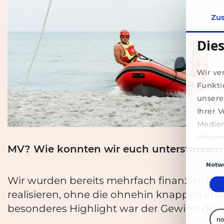
Zu
Die
Wir ve
Funkti
unsere
Ihrer 
Medien
Inform
MV? Wie konnten wir euch unterstützen?
ihnen 
Einwilligun
Dienst
Notw
Wir wurden bereits mehrfach finanziell be
realisieren, ohne die ohnehin knappen eh
besonderes Highlight war der Gewinn des 
no