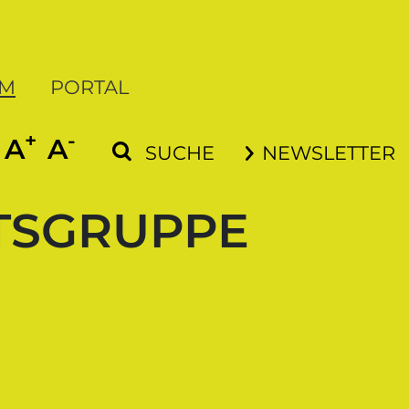
UM
PORTAL
+
-
SCHRIFT VERGRÖSSERN
SCHRIFT VERKLEINERN
A
A
SUCHE
NEWSLETTER
RTSGRUPPE