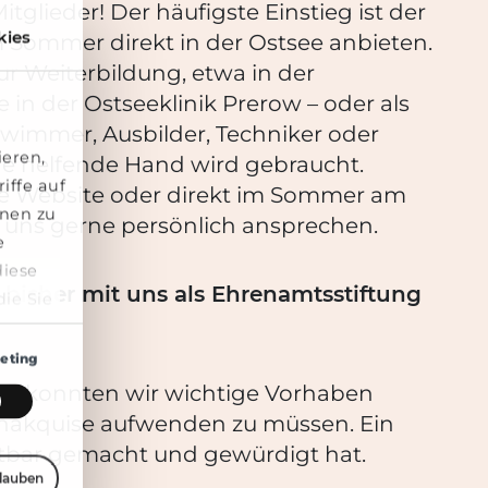
tglieder! Der häufigste Einstieg ist der
kies
Sommer direkt in der Ostsee anbieten.
ur Weiterbildung, etwa in der
in der Ostseeklinik Prerow – oder als
hwimmer, Ausbilder, Techniker oder
ieren,
de helfende Hand wird gebraucht.
iffe auf
ere Website oder direkt im Sommer am
onen zu
uns gerne persönlich ansprechen.
e
diese
bisher mit uns als Ehrenamtsstiftung
ie Sie
ng der
eting
rch konnten wir wichtige Vorhaben
enakquise aufwenden zu müssen. Ein
htbar gemacht und gewürdigt hat.
rlauben