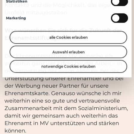
Statistiken
Kontakte und die Möglichkeit, das eigene
Umfeld mitzugestalten.
Marketing
Was wünschen Sie sich für die Zukunft der
Ehrenamtsstiftung MV?
alle Cookies erlauben
Auswahl erlauben
Der Ehrenamtsstiftung MV wünsche ich
weiterhin ganz viel Erfolg bei der Arbeit – in
notwendige Cookies erlauben
der Vernetzung der vielen Akteure, bei der
Unterstützung unserer Ehrenamtler und bei
der Werbung neuer Partner für unsere
Ehrenamtskarte. Genauso wünsche ich mir
weiterhin eine so gute und vertrauensvolle
Zusammenarbeit mit dem Sozialministerium,
damit wir gemeinsam auch weiterhin das
Ehrenamt in MV unterstützen und stärken
können.