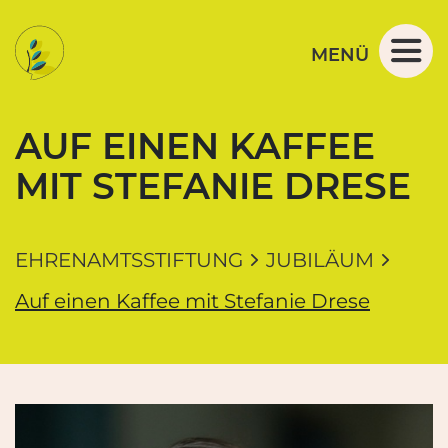
Navigation und Service der Ehrenamtsstiftung M
Springe direkt zu:
Zur Navigation
Zum Inhalt
MENÜ
AUF EINEN KAFFEE
MIT STEFANIE DRESE
EHRENAMTSSTIFTUNG
JUBILÄUM
Auf einen Kaffee mit Stefanie Drese