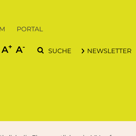
UM
PORTAL
+
-
SCHRIFT VERGRÖSSERN
SCHRIFT VERKLEINERN
A
A
SUCHE
NEWSLETTER