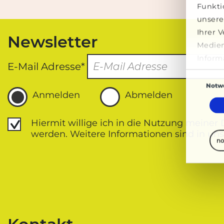
Funkti
unsere
Ihrer 
Newsletter
Medien
Inform
E-Mail Adresse*
ihnen 
Einwilligun
Dienst
Notw
Anmelden
Abmelden
Datenschutz
Hiermit willige ich in die Nutzung meiner
werden. Weitere Informationen sind in uns
no