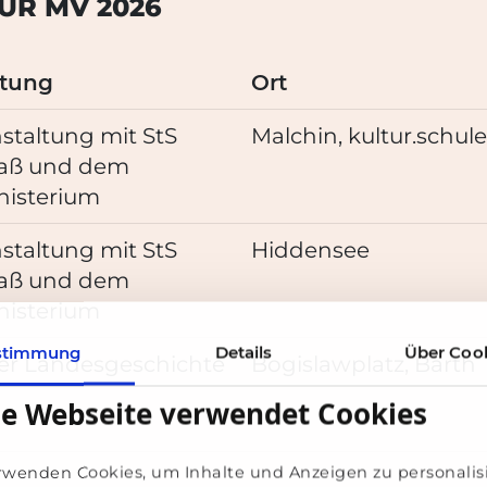
UR MV 2026
ltung
Ort
staltung
mit
StS
Malchin, kultur.schule
raß und dem
nisterium
staltung
mit
StS
Hiddensee
raß und dem
nisterium
stimmung
Details
Über Coo
der Landesgeschichte
Bogislawplatz, Barth
se Webseite verwendet Cookies
rwenden Cookies, um Inhalte und Anzeigen zu personalis