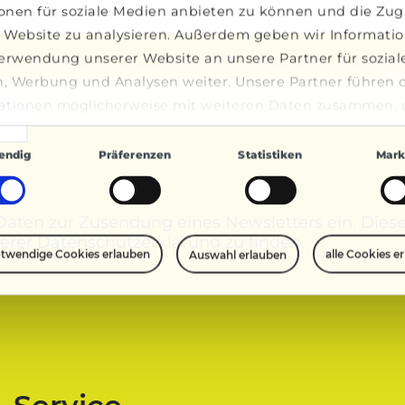
onen für soziale Medien anbieten zu können und die Zugr
 Website zu analysieren. Außerdem geben wir Informati
Verwendung unserer Website an unsere Partner für sozial
, Werbung und Analysen weiter. Unsere Partner führen 
ationen möglicherweise mit weiteren Daten zusammen, d
bereitgestellt haben oder die sie im Rahmen Ihrer Nutzu
gsauswahl
e gesammelt haben.
endig
Präferenzen
Statistiken
Mark
 Daten zur Zusendung eines Newsletters ein. Diese
erer Datenschutz­erklärung zu finden.
twendige Cookies erlauben
alle Cookies e
Auswahl erlauben