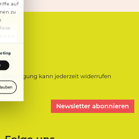
iffe auf
onen zu
e
diese
ie Sie
ng der
eting
 Einwilligung kann jederzeit widerrufen
rlauben
Newsletter abonnieren