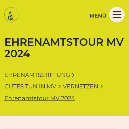
Navigation und Service der Ehrenamtsstiftung M
Springe direkt zu:
Zur Navigation
Zum Inhalt
MENÜ
EHRENAMTSTOUR MV
2024
EHRENAMTSSTIFTUNG
GUTES TUN IN MV
VERNETZEN
Ehrenamtstour MV 2024