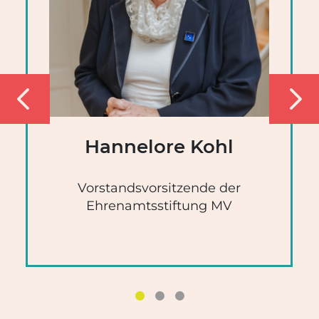
‹
›
Hannelore Kohl
Vorstandsvorsitzende der
Ehrenamtsstiftung MV
1
2
3