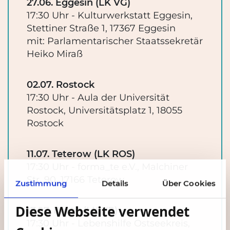
27.06. Eggesin (LK VG)
17:30 Uhr - Kulturwerkstatt Eggesin,
Stettiner Straße 1, 17367 Eggesin
mit: Parlamentarischer Staatssekretär
Heiko Miraß
02.07. Rostock
17:30 Uhr - Aula der Universität
Rostock, Universitätsplatz 1, 18055
Rostock
11.07. Teterow (LK ROS)
17:30 Uhr - forma_te e.V., Malchiner
Str. 90, 17166 Teterow
Zustimmung
Details
Über Cookies
Diese Webseite verwendet
17.07. Barth (LK VR)
17:30 Uhr - Lebenshilfe Ostseekreis,